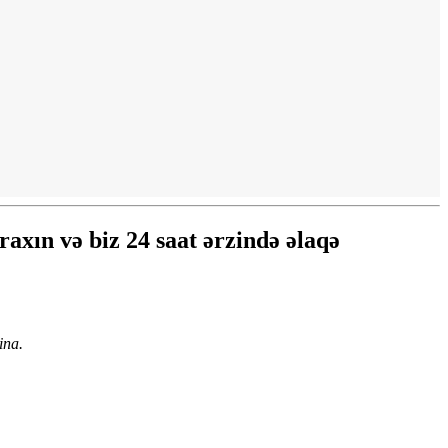
axın və biz 24 saat ərzində əlaqə
ina.