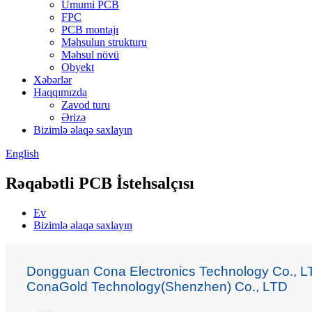
Ümumi PCB
FPC
PCB montajı
Məhsulun strukturu
Məhsul növü
Obyekt
Xəbərlər
Haqqımızda
Zavod turu
Ərizə
Bizimlə əlaqə saxlayın
English
Rəqabətli PCB İstehsalçısı
Ev
Bizimlə əlaqə saxlayın
Dongguan Cona Electronics Technology Co., L
ConaGold Technology(Shenzhen) Co., LTD