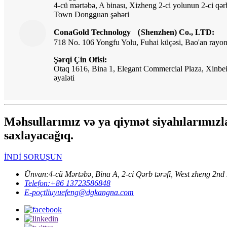
4-cü mərtəbə, A binası, Xizheng 2-ci yolunun 2-ci qər
Town Dongguan şəhəri
ConaGold Technology （Shenzhen) Co., LTD:
718 No. 106 Yongfu Yolu, Fuhai küçəsi, Bao'an rayon
Şərqi Çin Ofisi:
Otaq 1616, Bina 1, Elegant Commercial Plaza, Xinbei
əyaləti
Məhsullarımız və ya qiymət siyahılarımızla
saxlayacağıq.
İNDİ SORUŞUN
Ünvan:
4-cü Mərtəbə, Bina A, 2-ci Qərb tərəfi, West zheng
Telefon:
+86 13723586848
E-poçt
liuyuefeng@dgkangna.com