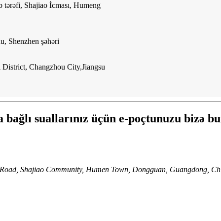
b tərəfi, Shajiao İcması, Humeng
u, Shenzhen şəhəri
 District, Changzhou City,
Jiangsu
 bağlı suallarınız üçün e-poçtunuzu bizə bur
 2nd Road, Shajiao Community, Humen Town, Dongguan, Guangdong, Ch