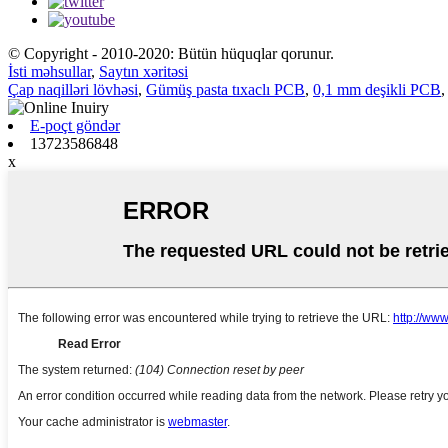
© Copyright - 2010-2020: Bütün hüquqlar qorunur.
İsti məhsullar
,
Saytın xəritəsi
Çap naqilləri lövhəsi
,
Gümüş pasta tıxaclı PCB
,
0,1 mm deşikli PCB
E-poçt göndər
13723586848
x