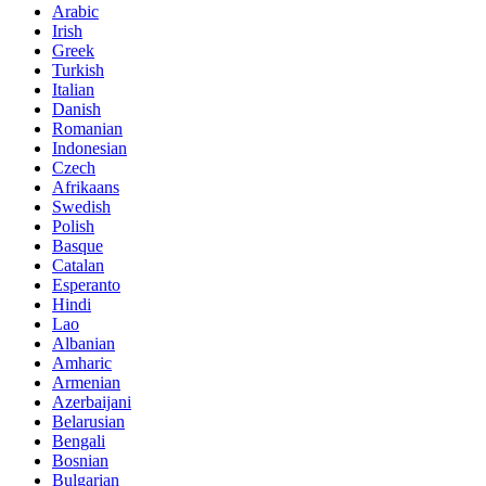
Arabic
Irish
Greek
Turkish
Italian
Danish
Romanian
Indonesian
Czech
Afrikaans
Swedish
Polish
Basque
Catalan
Esperanto
Hindi
Lao
Albanian
Amharic
Armenian
Azerbaijani
Belarusian
Bengali
Bosnian
Bulgarian