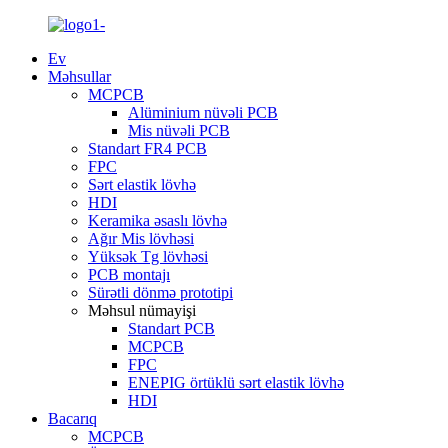
Ev
Məhsullar
MCPCB
Alüminium nüvəli PCB
Mis nüvəli PCB
Standart FR4 PCB
FPC
Sərt elastik lövhə
HDI
Keramika əsaslı lövhə
Ağır Mis lövhəsi
Yüksək Tg lövhəsi
PCB montajı
Sürətli dönmə prototipi
Məhsul nümayişi
Standart PCB
MCPCB
FPC
ENEPIG örtüklü sərt elastik lövhə
HDI
Bacarıq
MCPCB