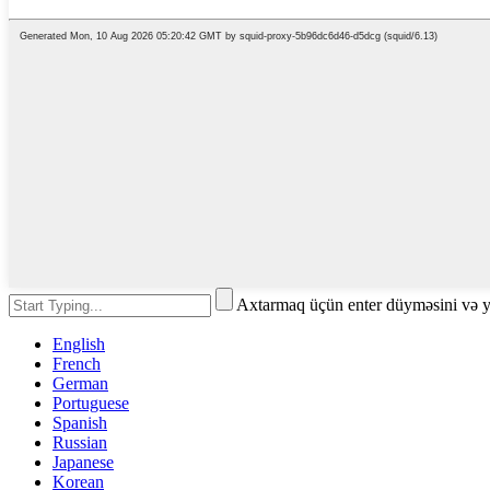
Axtarmaq üçün enter düyməsini və 
English
French
German
Portuguese
Spanish
Russian
Japanese
Korean