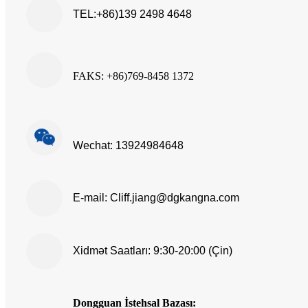
TEL:+86)139 2498 4648
FAKS: +86)769-8458 1372
Wechat: 13924984648
E-mail: Cliff.jiang@dgkangna.com
Xidmət Saatları:
9:30-20:00 (Çin)
Dongguan İstehsal Bazası: