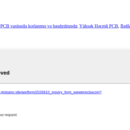
,
PCB vasitəsilə korlanmış və basdırılmışdır
,
Yüksək Həcmli PCB
,
Bağl