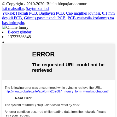
© Copyright - 2010-2020: Bütün hüquqlar qorunur.
İsti məhsullar
,
Saytın xəritəsi
Yüksək Həcmli PCB
,
Bağlayıcı PCB
,
Çap naqilləri lövhəsi
,
0,1 mm
deşikli PCB
,
Gümüş pasta tıxaclı PCB
,
PCB vasitəsilə korlanmış və
basdırılmışdır
,
E-poçt göndər
13723586848
x