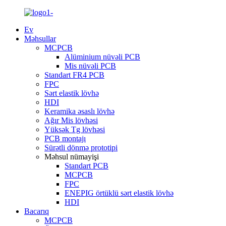
Ev
Məhsullar
MCPCB
Alüminium nüvəli PCB
Mis nüvəli PCB
Standart FR4 PCB
FPC
Sərt elastik lövhə
HDI
Keramika əsaslı lövhə
Ağır Mis lövhəsi
Yüksək Tg lövhəsi
PCB montajı
Sürətli dönmə prototipi
Məhsul nümayişi
Standart PCB
MCPCB
FPC
ENEPIG örtüklü sərt elastik lövhə
HDI
Bacarıq
MCPCB