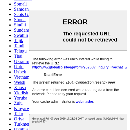
Somali
Samoan
Scots Gaelic
Shona
Sindhi
Sundanese
Swahili
Tajik
Tamil
Telugu
Thai
Ukrainian
Urdu
Uzbek
Vietnamese
Welsh
Xhosa
Yiddish
Yoruba
Zulu
Kinyarwanda
Tatar
Oriya
Turkmen
Uyghur