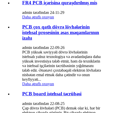
FR4 PCB içərisinə quraşdırılmış mis
admin tərəfindən 24-11-29
Daha ətraflı oxuyun
PCB çox qatlı dövrə lövhələrinin
istehsal prosesinin əsas məqamlarının
izahı
admin tərəfindən 22-09-26
PCB yüksək səviyyəli dövrə lövhələrinin
istehsalı yalnız texnologiya və avadanlıqlara daha
yüksək investisiya tələb etmir, həm də texniklərin
və istehsal işçilərinin təcrübəsinin yığılmasını
tələb edir. Ənənəvi çoxtəbəqəli elektron lövhələrə
nisbətən emal etmək daha çətindir və onun
keyfiyyəti...
Daha ətraflı oxuyun
PCB board istehsal təcrübəsi
admin tərəfindən 22-08-25
Çap dövrə lövhələri (PCB) demək olar ki, hər bir
elektron cihazda görünür. Bir cihazda elektron