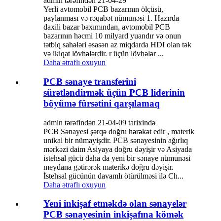
admin tərəfindən 21-04-29
Yerli avtomobil PCB bazarının ölçüsü,
paylanması və rəqabət nümunəsi 1. Hazırda
daxili bazar baxımından, avtomobil PCB
bazarının həcmi 10 milyard yuandır və onun
tətbiq sahələri əsasən az miqdarda HDI olan tək
və ikiqat lövhələrdir. r üçün lövhələr ...
Daha ətraflı oxuyun
PCB sənaye transferini
sürətləndirmək üçün PCB liderinin
böyümə fürsətini qarşılamaq
admin tərəfindən 21-04-09 tarixində
PCB Sənayesi şərqə doğru hərəkət edir , materik
unikal bir nümayişdir. PCB sənayesinin ağırlıq
mərkəzi daim Asiyaya doğru dəyişir və Asiyada
istehsal gücü daha da yeni bir sənaye nümunəsi
meydana gətirərək materikə doğru dəyişir.
İstehsal gücünün davamlı ötürülməsi ilə Ch...
Daha ətraflı oxuyun
Yeni inkişaf etməkdə olan sənayelər
PCB sənayesinin inkişafına kömək