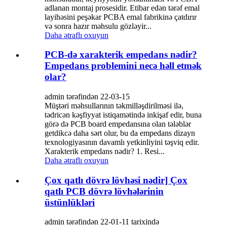
adlanan montaj prosesidir. Etibar edən tərəf emal
layihəsini peşəkar PCBA emal fabrikinə çatdırır
və sonra hazır məhsulu gözləyir...
Daha ətraflı oxuyun
PCB-də xarakterik empedans nədir?
Empedans problemini necə həll etmək
olar?
admin tərəfindən 22-03-15
Müştəri məhsullarının təkmilləşdirilməsi ilə,
tədricən kəşfiyyat istiqamətində inkişaf edir, buna
görə də PCB board empedansına olan tələblər
getdikcə daha sərt olur, bu da empedans dizayn
texnologiyasının davamlı yetkinliyini təşviq edir.
Xarakterik empedans nədir? 1. Resi...
Daha ətraflı oxuyun
Çox qatlı dövrə lövhəsi nədir] Çox
qatlı PCB dövrə lövhələrinin
üstünlükləri
admin tərəfindən 22-01-11 tarixində