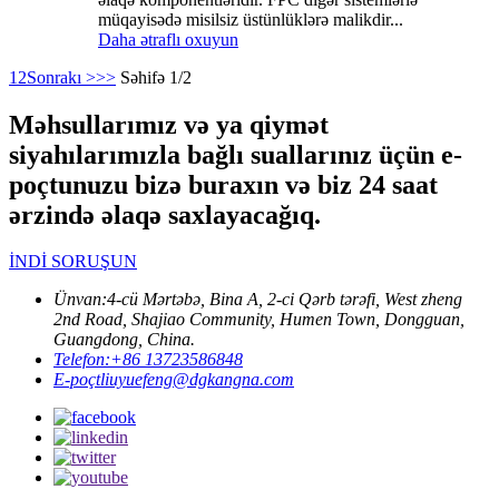
müqayisədə misilsiz üstünlüklərə malikdir...
Daha ətraflı oxuyun
1
2
Sonrakı >
>>
Səhifə 1/2
Məhsullarımız və ya qiymət
siyahılarımızla bağlı suallarınız üçün e-
poçtunuzu bizə buraxın və biz 24 saat
ərzində əlaqə saxlayacağıq.
İNDİ SORUŞUN
Ünvan:
4-cü Mərtəbə, Bina A, 2-ci Qərb tərəfi, West zheng
2nd Road, Shajiao Community, Humen Town, Dongguan,
Guangdong, China.
Telefon:
+86 13723586848
E-poçt
liuyuefeng@dgkangna.com