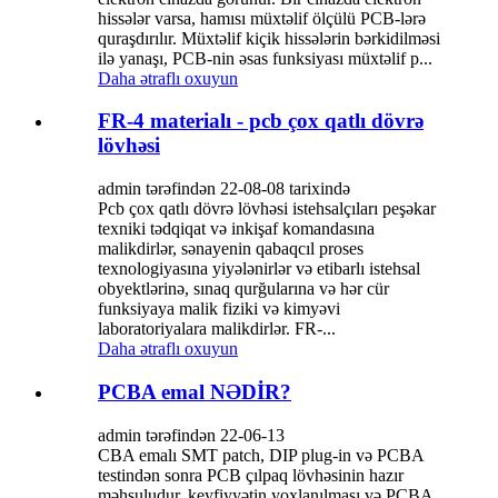
hissələr varsa, hamısı müxtəlif ölçülü PCB-lərə
quraşdırılır. Müxtəlif kiçik hissələrin bərkidilməsi
ilə yanaşı, PCB-nin əsas funksiyası müxtəlif p...
Daha ətraflı oxuyun
FR-4 materialı - pcb çox qatlı dövrə
lövhəsi
admin tərəfindən 22-08-08 tarixində
Pcb çox qatlı dövrə lövhəsi istehsalçıları peşəkar
texniki tədqiqat və inkişaf komandasına
malikdirlər, sənayenin qabaqcıl proses
texnologiyasına yiyələnirlər və etibarlı istehsal
obyektlərinə, sınaq qurğularına və hər cür
funksiyaya malik fiziki və kimyəvi
laboratoriyalara malikdirlər. FR-...
Daha ətraflı oxuyun
PCBA emal NƏDİR?
admin tərəfindən 22-06-13
CBA emalı SMT patch, DIP plug-in və PCBA
testindən sonra PCB çılpaq lövhəsinin hazır
məhsuludur, keyfiyyətin yoxlanılması və PCBA