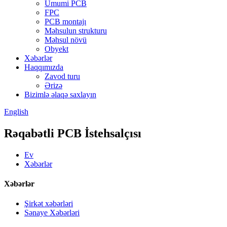
Ümumi PCB
FPC
PCB montajı
Məhsulun strukturu
Məhsul növü
Obyekt
Xəbərlər
Haqqımızda
Zavod turu
Ərizə
Bizimlə əlaqə saxlayın
English
Rəqabətli PCB İstehsalçısı
Ev
Xəbərlər
Xəbərlər
Şirkət xəbərləri
Sənaye Xəbərləri