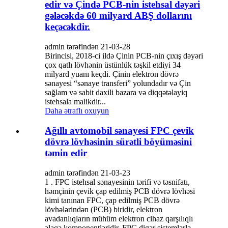
edir və Çində PCB-nin istehsal dəyəri
gələcəkdə 60 milyard ABŞ dollarını
keçəcəkdir.
admin tərəfindən 21-03-28
Birincisi, 2018-ci ildə Çinin PCB-nin çıxış dəyəri
çox qatlı lövhənin üstünlük təşkil etdiyi 34
milyard yuanı keçdi. Çinin elektron dövrə
sənayesi “sənaye transferi” yolundadır və Çin
sağlam və sabit daxili bazara və diqqətəlayiq
istehsala malikdir...
Daha ətraflı oxuyun
Ağıllı avtomobil sənayesi FPC çevik
dövrə lövhəsinin sürətli böyüməsini
təmin edir
admin tərəfindən 21-03-23
1 . FPC istehsal sənayesinin tərifi və təsnifatı,
həmçinin çevik çap edilmiş PCB dövrə lövhəsi
kimi tanınan FPC, çap edilmiş PCB dövrə
lövhələrindən (PCB) biridir, elektron
avadanlıqların mühüm elektron cihaz qarşılıqlı
əlaqə komponentləridir. FPC digər sistemlərlə