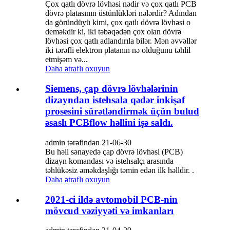
Çox qatlı dövrə lövhəsi nədir və çox qatlı PCB
dövrə platasının üstünlükləri nələrdir? Adından
da göründüyü kimi, çox qatlı dövrə lövhəsi o
deməkdir ki, iki təbəqədən çox olan dövrə
lövhəsi çox qatlı adlandırıla bilər. Mən əvvəllər
iki tərəfli elektron platanın nə olduğunu təhlil
etmişəm və...
Daha ətraflı oxuyun
Siemens, çap dövrə lövhələrinin
dizayndan istehsala qədər inkişaf
prosesini sürətləndirmək üçün bulud
əsaslı PCBflow həllini işə saldı.
admin tərəfindən 21-06-30
Bu həll sənayedə çap dövrə lövhəsi (PCB)
dizayn komandası və istehsalçı arasında
təhlükəsiz əməkdaşlığı təmin edən ilk həlldir. .
Daha ətraflı oxuyun
2021-ci ildə avtomobil PCB-nin
mövcud vəziyyəti və imkanları