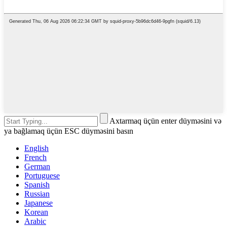
Axtarmaq üçün enter düyməsini və
ya bağlamaq üçün ESC düyməsini basın
English
French
German
Portuguese
Spanish
Russian
Japanese
Korean
Arabic