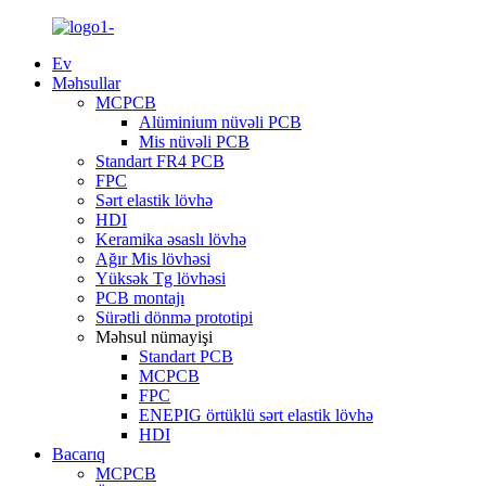
Ev
Məhsullar
MCPCB
Alüminium nüvəli PCB
Mis nüvəli PCB
Standart FR4 PCB
FPC
Sərt elastik lövhə
HDI
Keramika əsaslı lövhə
Ağır Mis lövhəsi
Yüksək Tg lövhəsi
PCB montajı
Sürətli dönmə prototipi
Məhsul nümayişi
Standart PCB
MCPCB
FPC
ENEPIG örtüklü sərt elastik lövhə
HDI
Bacarıq
MCPCB