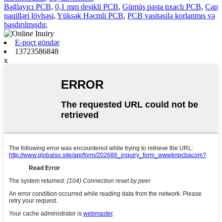
Bağlayıcı PCB
,
0,1 mm deşikli PCB
,
Gümüş pasta tıxaclı PCB
,
Çap
naqilləri lövhəsi
,
Yüksək Həcmli PCB
,
PCB vasitəsilə korlanmış və
basdırılmışdır
,
E-poçt göndər
13723586848
x