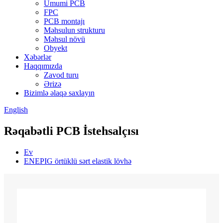
Ümumi PCB
FPC
PCB montajı
Məhsulun strukturu
Məhsul növü
Obyekt
Xəbərlər
Haqqımızda
Zavod turu
Ərizə
Bizimlə əlaqə saxlayın
English
Rəqabətli PCB İstehsalçısı
Ev
ENEPIG örtüklü sərt elastik lövhə