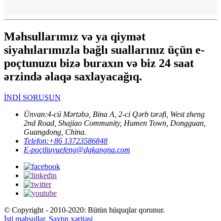
Məhsullarımız və ya qiymət
siyahılarımızla bağlı suallarınız üçün e-
poçtunuzu bizə buraxın və biz 24 saat
ərzində əlaqə saxlayacağıq.
İNDİ SORUŞUN
Ünvan:
4-cü Mərtəbə, Bina A, 2-ci Qərb tərəfi, West zheng
2nd Road, Shajiao Community, Humen Town, Dongguan,
Guangdong, China.
Telefon:
+86 13723586848
E-poçt
liuyuefeng@dgkangna.com
© Copyright - 2010-2020: Bütün hüquqlar qorunur.
İsti məhsullar
,
Saytın xəritəsi