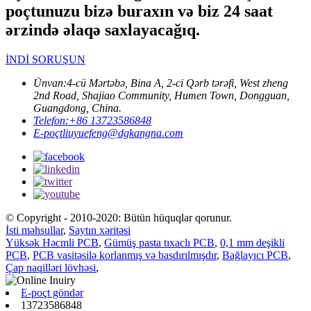
poçtunuzu bizə buraxın və biz 24 saat
ərzində əlaqə saxlayacağıq.
İNDİ SORUŞUN
Ünvan:
4-cü Mərtəbə, Bina A, 2-ci Qərb tərəfi, West zheng
2nd Road, Shajiao Community, Humen Town, Dongguan,
Guangdong, China.
Telefon:
+86 13723586848
E-poçt
liuyuefeng@dgkangna.com
© Copyright - 2010-2020: Bütün hüquqlar qorunur.
İsti məhsullar
,
Saytın xəritəsi
Yüksək Həcmli PCB
,
Gümüş pasta tıxaclı PCB
,
0,1 mm deşikli
PCB
,
PCB vasitəsilə korlanmış və basdırılmışdır
,
Bağlayıcı PCB
,
Çap naqilləri lövhəsi
,
E-poçt göndər
13723586848