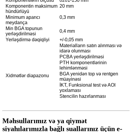
Komponentlərin ölçüsü
0201-150 mm
Komponentin maksimum
20 mm
hündürlüyü
Minimum aparıcı
0,3 mm
meydança
Min BGA topunun
0,4 mm
yerləşdirilməsi
Yerləşdirmə dəqiqliyi
+/-0,05 mm
Materialların satın alınması və
idarə olunması
PCBA yerləşdirilməsi
PTH komponentlərinin
lehimlənməsi
BGA yenidən top və rentgen
Xidmətlər diapazonu
müayinəsi
İKT, Funksional test və AOI
yoxlaması
Stencilin hazırlanması
Məhsullarımız və ya qiymət
siyahılarımızla bağlı suallarınız üçün e-