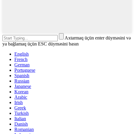
Axtarmaq üçün enter düyməsini və
ya bağlamaq üçün ESC düyməsini basın
English
French
German
Portuguese
Spanish
Russian
Japanese
Korean
Arabic
Irish
Greek
Turkish
Italian
Danish
Romanian