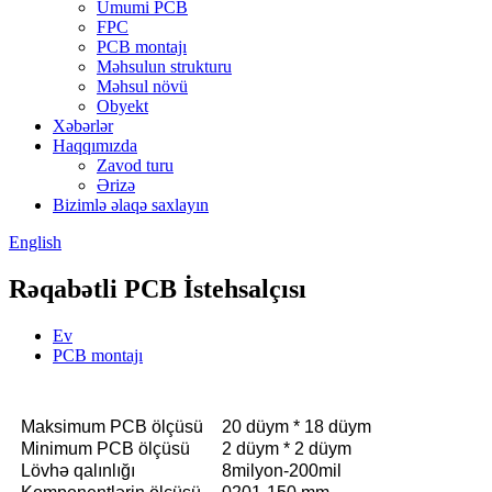
Ümumi PCB
FPC
PCB montajı
Məhsulun strukturu
Məhsul növü
Obyekt
Xəbərlər
Haqqımızda
Zavod turu
Ərizə
Bizimlə əlaqə saxlayın
English
Rəqabətli PCB İstehsalçısı
Ev
PCB montajı
Maksimum PCB ölçüsü
20 düym * 18 düym
Minimum PCB ölçüsü
2 düym * 2 düym
Lövhə qalınlığı
8milyon-200mil