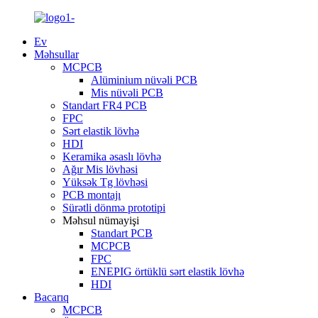
Ev
Məhsullar
MCPCB
Alüminium nüvəli PCB
Mis nüvəli PCB
Standart FR4 PCB
FPC
Sərt elastik lövhə
HDI
Keramika əsaslı lövhə
Ağır Mis lövhəsi
Yüksək Tg lövhəsi
PCB montajı
Sürətli dönmə prototipi
Məhsul nümayişi
Standart PCB
MCPCB
FPC
ENEPIG örtüklü sərt elastik lövhə
HDI
Bacarıq
MCPCB