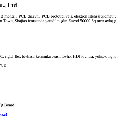
., Ltd
tajı, PCB dizaynı, PCB prototipi və s. elektron istehsal xidməti üzrə 
Town, Shajiao icmasında yaradılmışdır. Zavod 50000 Sq.metr aylıq güc
 rigid_flex lövhəsi, keramika əsaslı lövhə, HDI lövhəsi, yüksək Tg löv
əsi...