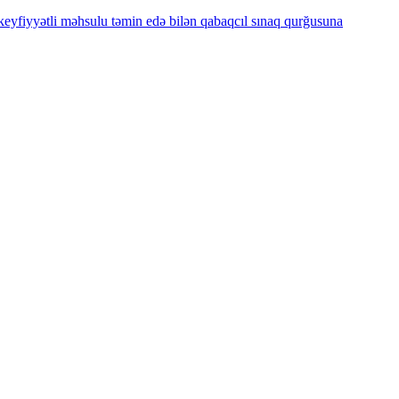
fiyyətli məhsulu təmin edə bilən qabaqcıl sınaq qurğusuna