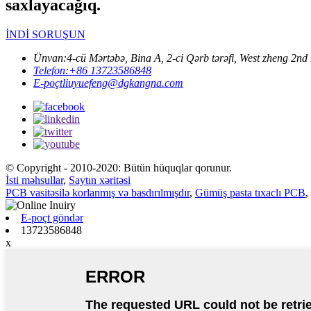
saxlayacağıq.
İNDİ SORUŞUN
Ünvan:
4-cü Mərtəbə, Bina A, 2-ci Qərb tərəfi, West zheng
Telefon:
+86 13723586848
E-poçt
liuyuefeng@dgkangna.com
© Copyright - 2010-2020: Bütün hüquqlar qorunur.
İsti məhsullar
,
Saytın xəritəsi
PCB vasitəsilə korlanmış və basdırılmışdır
,
Gümüş pasta tıxaclı PCB
,
E-poçt göndər
13723586848
x