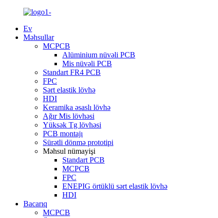
Ev
Məhsullar
MCPCB
Alüminium nüvəli PCB
Mis nüvəli PCB
Standart FR4 PCB
FPC
Sərt elastik lövhə
HDI
Keramika əsaslı lövhə
Ağır Mis lövhəsi
Yüksək Tg lövhəsi
PCB montajı
Sürətli dönmə prototipi
Məhsul nümayişi
Standart PCB
MCPCB
FPC
ENEPIG örtüklü sərt elastik lövhə
HDI
Bacarıq
MCPCB