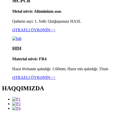
MCPCB
Metal növü: Alüminium əsas
Qatların sayı: 1, Səth: Qurğuşunsuz HASL
ƏTRAFLI ÖYRƏNİN
>>
HDI
Material növü: FR4
Hazır lövhənin qalınlığı: 1.60mm, Hazır mis qalınlığı: 35um
ƏTRAFLI ÖYRƏNİN
>>
HAQQIMIZDA