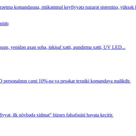
tmə komandasına, mükəmməl keyfiyyətə nəzarət sisteminə, yüksək key
şını, yenidən axan soba, inkişaf xətti, aşındırma xətti, UV LED...
D personalının cəmi 10%-nə və peşəkar texniki komandaya malikdir.
iyyət, ilk növbədə xidmət" biznes fəlsəfəsini həyata keçirir.