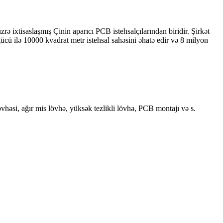
ixtisaslaşmış Çinin aparıcı PCB istehsalçılarından biridir. Şirkət
ü ilə 10000 kvadrat metr istehsal sahəsini əhatə edir və 8 milyon
həsi, ağır mis lövhə, yüksək tezlikli lövhə, PCB montajı və s.