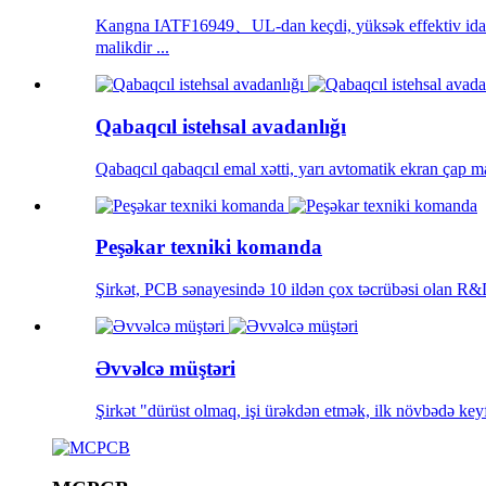
Kangna IATF16949、UL-dan keçdi, yüksək effektiv idarəe
malikdir ...
Qabaqcıl istehsal avadanlığı
Qabaqcıl qabaqcıl emal xətti, yarı avtomatik ekran çap ma
Peşəkar texniki komanda
Şirkət, PCB sənayesində 10 ildən çox təcrübəsi olan R&
Əvvəlcə müştəri
Şirkət "dürüst olmaq, işi ürəkdən etmək, ilk növbədə keyf