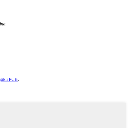
ina.
şikli PCB
,