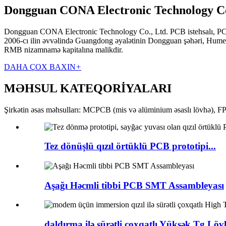
Dongguan CONA Electronic Technology Co
Dongguan CONA Electronic Technology Co., Ltd. PCB istehsalı, PCB mon
2006-cı ilin əvvəlində Guangdong əyalətinin Dongguan şəhəri, Humen 
RMB nizamnamə kapitalına malikdir.
DAHA ÇOX BAXIN
+
MƏHSUL KATEQORİYALARI
Şirkətin əsas məhsulları: MCPCB (mis və alüminium əsaslı lövhə), FPC,
Tez dönüşlü qızıl örtüklü PCB prototipi...
Aşağı Həcmli tibbi PCB SMT Assambleyası
daldırma ilə sürətli çoxqatlı Yüksək Tg Lövh