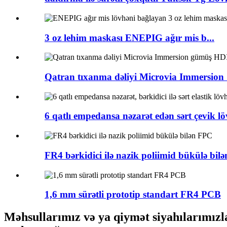
3 oz lehim maskası ENEPIG ağır mis b...
Qatran tıxanma dəliyi Microvia Immersion S
6 qatlı empedansa nəzarət edən sərt çevik lö
FR4 bərkidici ilə nazik poliimid bükülə bil
1,6 mm sürətli prototip standart FR4 PCB
Məhsullarımız və ya qiymət siyahılarımızla