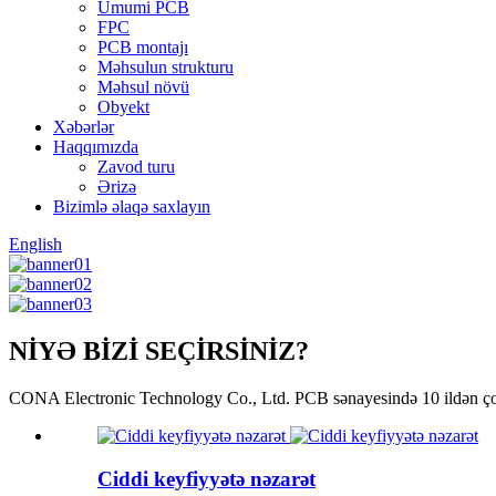
Ümumi PCB
FPC
PCB montajı
Məhsulun strukturu
Məhsul növü
Obyekt
Xəbərlər
Haqqımızda
Zavod turu
Ərizə
Bizimlə əlaqə saxlayın
English
NİYƏ BİZİ SEÇİRSİNİZ?
CONA Electronic Technology Co., Ltd. PCB sənayesində 10 ildən çox
Ciddi keyfiyyətə nəzarət