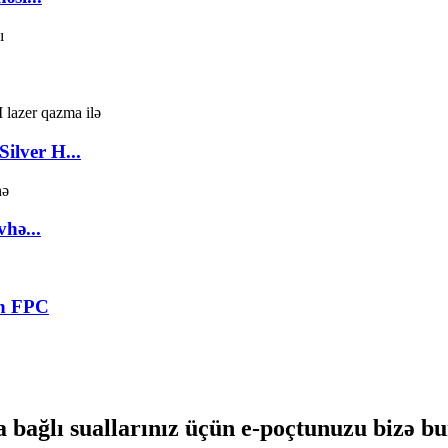
ilver H...
vhə...
ən FPC
 bağlı suallarınız üçün e-poçtunuzu bizə bur