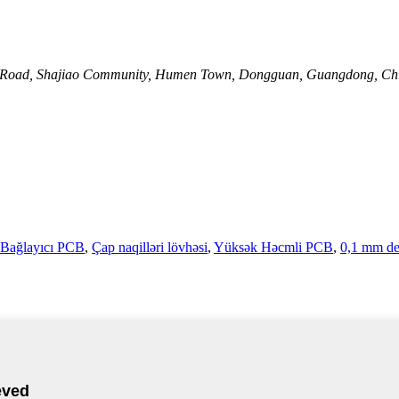
 2nd Road, Shajiao Community, Humen Town, Dongguan, Guangdong, Ch
Bağlayıcı PCB
,
Çap naqilləri lövhəsi
,
Yüksək Həcmli PCB
,
0,1 mm de