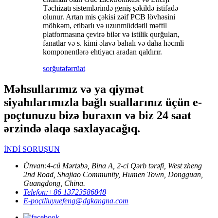
Təchizatı sistemlərində geniş şəkildə istifadə
olunur. Artan mis çəkisi zəif PCB lövhəsini
möhkəm, etibarlı və uzunmüddətli məftil
platformasına çevirə bilər və istilik qurğuları,
fanatlar və s. kimi əlavə bahalı və daha həcmli
komponentlərə ehtiyacı aradan qaldırır.
sorğu
təfərrüat
Məhsullarımız və ya qiymət
siyahılarımızla bağlı suallarınız üçün e-
poçtunuzu bizə buraxın və biz 24 saat
ərzində əlaqə saxlayacağıq.
İNDİ SORUŞUN
Ünvan:
4-cü Mərtəbə, Bina A, 2-ci Qərb tərəfi, West zheng
2nd Road, Shajiao Community, Humen Town, Dongguan,
Guangdong, China.
Telefon:
+86 13723586848
E-poçt
liuyuefeng@dgkangna.com