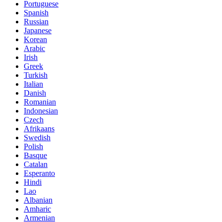
Portuguese
Spanish
Russian
Japanese
Korean
Arabic
Irish
Greek
Turkish
Italian
Danish
Romanian
Indonesian
Czech
Afrikaans
Swedish
Polish
Basque
Catalan
Esperanto
Hindi
Lao
Albanian
Amharic
Armenian