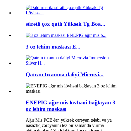
sürətli çox qatlı Yüksək Tg Boa...
3 oz lehim maskası E...
Qatran tıxanma dəliyi Microvi...
ENEPIG ağır mis lövhəni bağlayan 3
oz lehim maskası
Ağır Mis PCB-lər, yüksək cərəyan tələbi və ya
nasazlıq cərəyanını tez bir zamanda vurma
ehtimalı olan Güc Elektronikası və Enerji