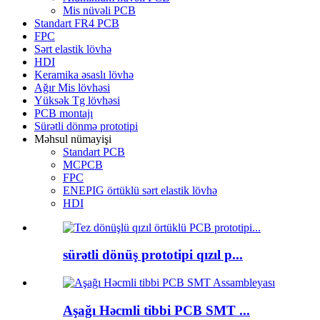
Mis nüvəli PCB
Standart FR4 PCB
FPC
Sərt elastik lövhə
HDI
Keramika əsaslı lövhə
Ağır Mis lövhəsi
Yüksək Tg lövhəsi
PCB montajı
Sürətli dönmə prototipi
Məhsul nümayişi
Standart PCB
MCPCB
FPC
ENEPIG örtüklü sərt elastik lövhə
HDI
sürətli dönüş prototipi qızıl p...
Aşağı Həcmli tibbi PCB SMT ...