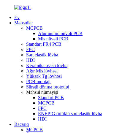
Ev
Məhsullar
MCPCB
Alüminium nüvəli PCB
Mis nüvəli PCB
Standart FR4 PCB
FPC
Sərt elastik lövhə
HDI
Keramika əsaslı lövhə
Ağır Mis lövhəsi
Yüksək Tg lövhəsi
PCB montajı
Sürətli dönmə prototipi
Məhsul nümayişi
Standart PCB
MCPCB
FPC
ENEPIG örtüklü sərt elastik lövhə
HDI
Bacarıq
MCPCB