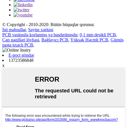
© Copyright - 2010-2020: Bütün hüquqlar qorunur.
İsti məhsullar
,
Saytın xəritəsi
PCB vasitəsilə korlanmış və basdırılmışdır
,
0,1 mm deşikli PCB
,
Çap naqilləri lövhəsi
,
Bağlayıcı PCB
,
Yüksək Həcmli PCB
,
Gümüş
pasta tıxaclı PCB
,
E-poçt göndər
13723586848
x