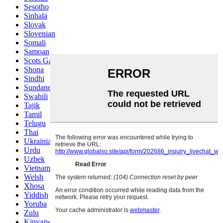
Sesotho
Sinhala
Slovak
Slovenian
Somali
Samoan
Scots Gaelic
Shona
Sindhi
Sundanese
Swahili
Tajik
Tamil
Telugu
Thai
Ukrainian
Urdu
Uzbek
Vietnamese
Welsh
Xhosa
Yiddish
Yoruba
Zulu
Kinyarwanda