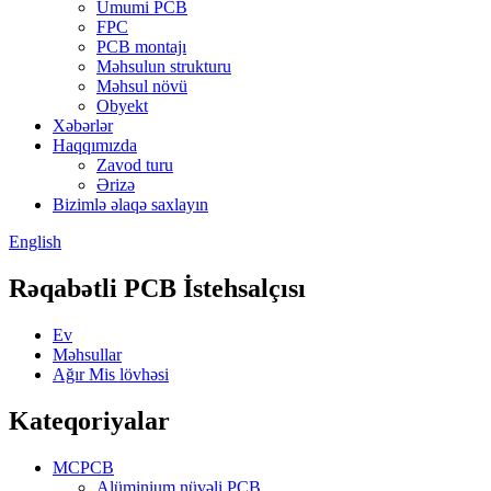
Ümumi PCB
FPC
PCB montajı
Məhsulun strukturu
Məhsul növü
Obyekt
Xəbərlər
Haqqımızda
Zavod turu
Ərizə
Bizimlə əlaqə saxlayın
English
Rəqabətli PCB İstehsalçısı
Ev
Məhsullar
Ağır Mis lövhəsi
Kateqoriyalar
MCPCB
Alüminium nüvəli PCB