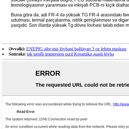
texnologiyasının yaranması və inkişafı PCB-ni kiçik diafra
Buna görə də, adi FR-4 ilə yüksək TG FR-4 arasındakı fərq,
udulması, termal parçalanma, istilik genişlənməsi və digər
yaxşıdır. Son illərdə yüksək Tg dövrə lövhəsi tələb edən müş
Əvvəlki:
ENEPIG ağır mis lövhəni bağlayan 3 oz lehim maskası
Sonrakı:
tək tərəfli immersion qızıl Keramika əsaslı lövhə