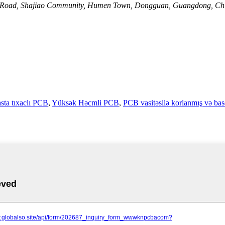
 2nd Road, Shajiao Community, Humen Town, Dongguan, Guangdong, Ch
ta tıxaclı PCB
,
Yüksək Həcmli PCB
,
PCB vasitəsilə korlanmış və basd