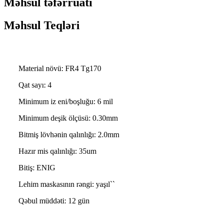
Məhsul təfərrüatı
Məhsul Teqləri
Material növü: FR4 Tg170
Qat sayı: 4
Minimum iz eni/boşluğu: 6 mil
Minimum deşik ölçüsü: 0.30mm
Bitmiş lövhənin qalınlığı: 2.0mm
Hazır mis qalınlığı: 35um
Bitiş: ENIG
Lehim maskasının rəngi: yaşıl``
Qəbul müddəti: 12 gün