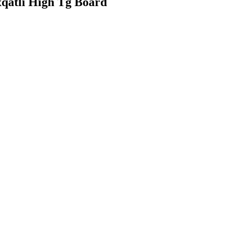
xqatlı High Tg Board