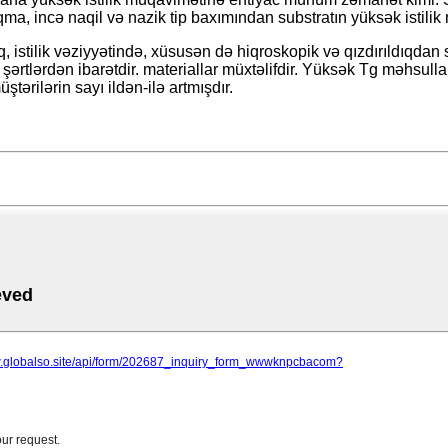
qma, incə naqil və nazik tip baxımından substratın yüksək istili
 istilik vəziyyətində, xüsusən də hiqroskopik və qızdırıldıqdan
 şərtlərdən ibarətdir. materiallar müxtəlifdir. Yüksək Tg məhsull
tərilərin sayı ildən-ilə artmışdır.