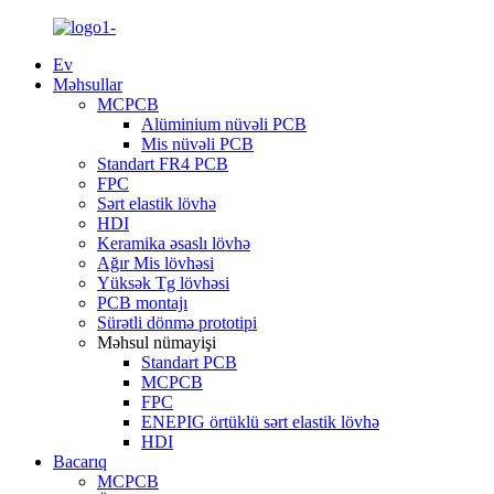
Ev
Məhsullar
MCPCB
Alüminium nüvəli PCB
Mis nüvəli PCB
Standart FR4 PCB
FPC
Sərt elastik lövhə
HDI
Keramika əsaslı lövhə
Ağır Mis lövhəsi
Yüksək Tg lövhəsi
PCB montajı
Sürətli dönmə prototipi
Məhsul nümayişi
Standart PCB
MCPCB
FPC
ENEPIG örtüklü sərt elastik lövhə
HDI
Bacarıq
MCPCB