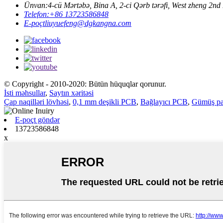
Ünvan:
4-cü Mərtəbə, Bina A, 2-ci Qərb tərəfi, West zheng
Telefon:
+86 13723586848
E-poçt
liuyuefeng@dgkangna.com
© Copyright - 2010-2020: Bütün hüquqlar qorunur.
İsti məhsullar
,
Saytın xəritəsi
Çap naqilləri lövhəsi
,
0,1 mm deşikli PCB
,
Bağlayıcı PCB
,
Gümüş pas
E-poçt göndər
13723586848
x