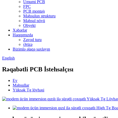
Ümumi PCB
FPC
PCB montajı
Məhsulun strukturu
Məhsul növü
Obyekt
Xəbərlər
Haqqımızda
Zavod turu
Ərizə
Bizimlə əlaqə saxlayın
English
Rəqabətli PCB İstehsalçısı
Ev
Məhsullar
Yüksək Tg lövhəsi