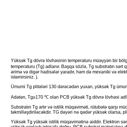
Yüksək Tg dövrə lövhəsinin temperaturu müəyyən bir bölgə
temperaturu (Tg) adlanır. Başqa sözlə, Tg substratın sərt
ərimə və digər hadisələr yaradır, həm də mexaniki və ele
istəmirsiniz. ).
Ümumi Tg plitələri 130 dərəcədən yuxarı, yüksək Tg ümum
Adətən, Tg≥170 ℃ olan PCB yüksək Tg dövrə lövhəsi adla
Substratın Tg artır və istilik müqaviməti, rütubətə qarşı 
təkmilləşdiriləcəkdir. TG dəyəri nə qədər yüksək olarsa, p
Yüksək Tg yüksək istilik müqavimətinə aiddir. Elektron sən
yüksək çoxlaylı inkişafa doğru, PCB substrat materialına