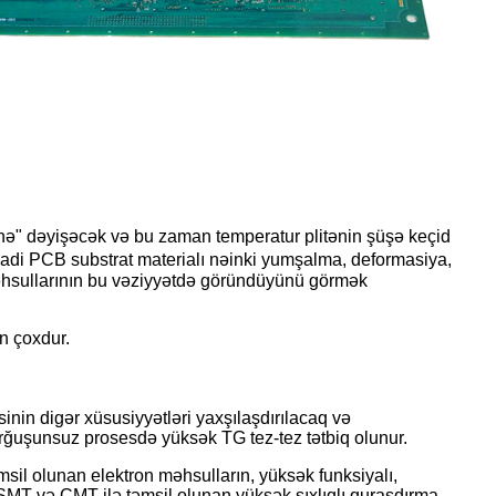
nə" dəyişəcək və bu zaman temperatur plitənin şüşə keçid
a adi PCB substrat materialı nəinki yumşalma, deformasiya,
 məhsullarının bu vəziyyətdə göründüyünü görmək
n çoxdur.
inin digər xüsusiyyətləri yaxşılaşdırılacaq və
qurğuşunsuz prosesdə yüksək TG tez-tez tətbiq olunur.
msil olunan elektron məhsulların, yüksək funksiyalı,
SMT və CMT ilə təmsil olunan yüksək sıxlıqlı quraşdırma