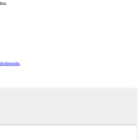
ina.
ırılmışdır
,