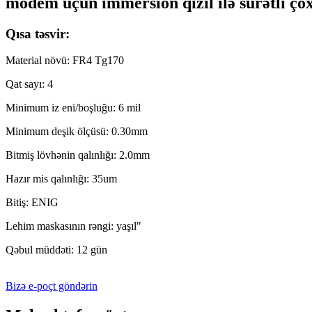
modem üçün immersion qızıl ilə sürətli ço
Qısa təsvir:
Material növü: FR4 Tg170
Qat sayı: 4
Minimum iz eni/boşluğu: 6 mil
Minimum deşik ölçüsü: 0.30mm
Bitmiş lövhənin qalınlığı: 2.0mm
Hazır mis qalınlığı: 35um
Bitiş: ENIG
Lehim maskasının rəngi: yaşıl"
Qəbul müddəti: 12 gün
Bizə e-poçt göndərin