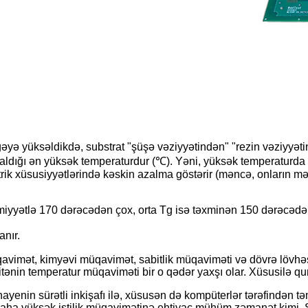
yə yüksəldikdə, substrat "şüşə vəziyyətindən" "rezin vəziyyəti
 qaldığı ən yüksək temperaturdur (℃). Yəni, yüksək temperaturd
ktrik xüsusiyyətlərində kəskin azalma göstərir (məncə, onların
iyyətlə 170 dərəcədən çox, orta Tg isə təxminən 150 dərəcədə
nır.
müqavimət, kimyəvi müqavimət, sabitlik müqaviməti və dövrə lövhəs
litənin temperatur müqaviməti bir o qədər yaxşı olar. Xüsusilə 
ayenin sürətli inkişafı ilə, xüsusən də kompüterlər tərəfindən tə
 daha yüksək istilik müqavimətinə ehtiyac mühüm zəmanət kimi. 