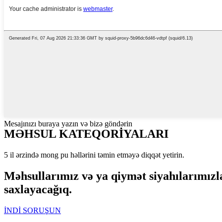
Mesajınızı buraya yazın və bizə göndərin
MƏHSUL KATEQORİYALARI
5 il ərzində mong pu həllərini təmin etməyə diqqət yetirin.
Məhsullarımız və ya qiymət siyahılarımızla
saxlayacağıq.
İNDİ SORUŞUN