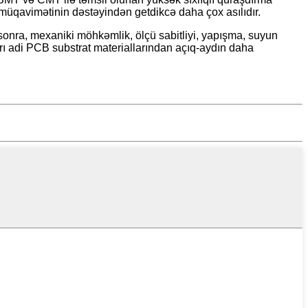
k müqavimətinin dəstəyindən getdikcə daha çox asılıdır.
 sonra, mexaniki möhkəmlik, ölçü sabitliyi, yapışma, suyun
arı adi PCB substrat materiallarından açıq-aydın daha