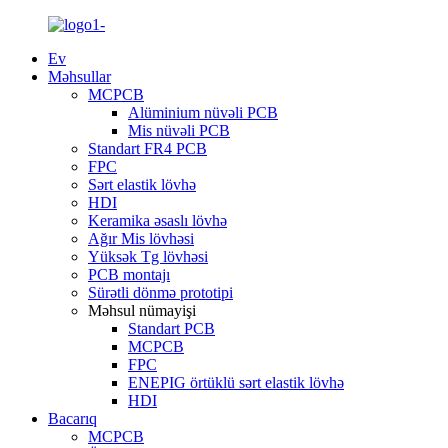
Ev
Məhsullar
MCPCB
Alüminium nüvəli PCB
Mis nüvəli PCB
Standart FR4 PCB
FPC
Sərt elastik lövhə
HDI
Keramika əsaslı lövhə
Ağır Mis lövhəsi
Yüksək Tg lövhəsi
PCB montajı
Sürətli dönmə prototipi
Məhsul nümayişi
Standart PCB
MCPCB
FPC
ENEPIG örtüklü sərt elastik lövhə
HDI
Bacarıq
MCPCB