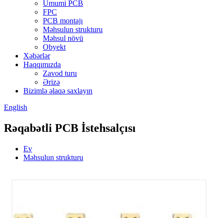
Ümumi PCB
FPC
PCB montajı
Məhsulun strukturu
Məhsul növü
Obyekt
Xəbərlər
Haqqımızda
Zavod turu
Ərizə
Bizimlə əlaqə saxlayın
English
Rəqabətli PCB İstehsalçısı
Ev
Məhsulun strukturu