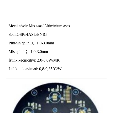
Metal növü: Mis əsas/ Alüminium əsas
Səth:OSP/HASL/ENIG
Plitənin qalınlığı: 1.0-3.0mm
Mis qalınlığı: 1.0-3.0mm
İstilik keçiriciliyi: 2.0-8.0W/MK
İstilik müqaviməti: 0,8-0,35°C/W