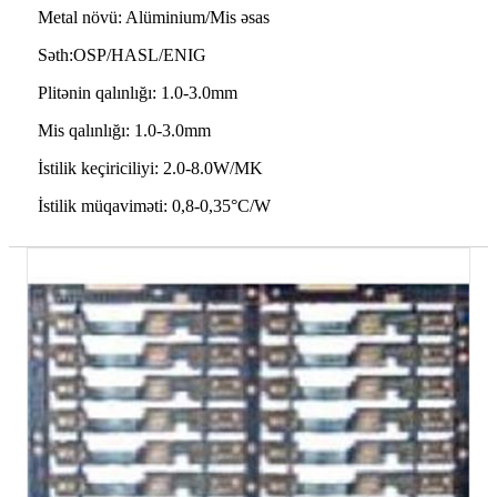
Metal növü: Alüminium/Mis əsas
Səth:OSP/HASL/ENIG
Plitənin qalınlığı: 1.0-3.0mm
Mis qalınlığı: 1.0-3.0mm
İstilik keçiriciliyi: 2.0-8.0W/MK
İstilik müqaviməti: 0,8-0,35°C/W