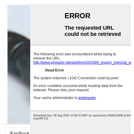
Keyfiyyət Təminatı