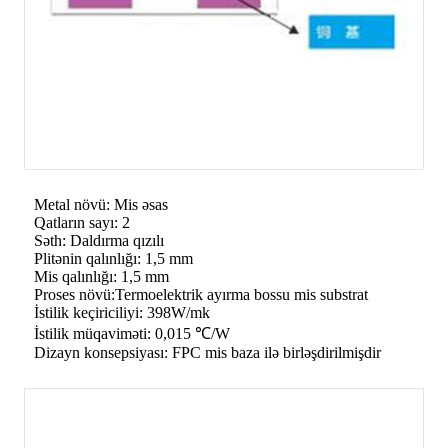
Metal növü: Mis əsas
Qatların sayı: 2
Səth: Daldırma qızılı
Plitənin qalınlığı: 1,5 mm
Mis qalınlığı: 1,5 mm
Proses növü:Termoelektrik ayırma bossu mis substrat
İstilik keçiriciliyi: 398W/mk
İstilik müqaviməti: 0,015 ℃/W
Dizayn konsepsiyası: FPC mis baza ilə birləşdirilmişdir