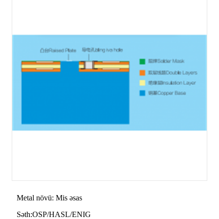
Metal növü: Mis əsas
Səth:OSP/HASL/ENIG