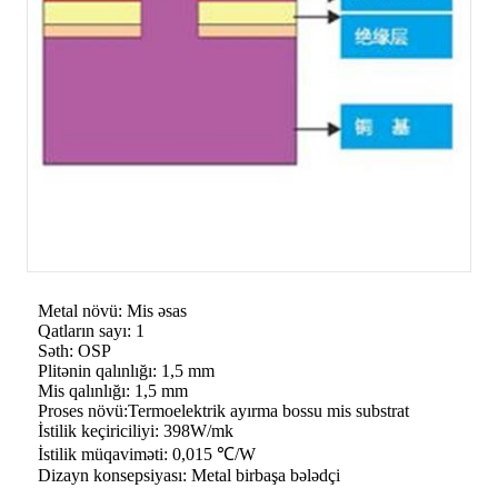
Metal növü: Mis əsas
Qatların sayı: 1
Səth: OSP
Plitənin qalınlığı: 1,5 mm
Mis qalınlığı: 1,5 mm
Proses növü:Termoelektrik ayırma bossu mis substrat
İstilik keçiriciliyi: 398W/mk
İstilik müqaviməti: 0,015 ℃/W
Dizayn konsepsiyası: Metal birbaşa bələdçi